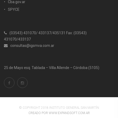
Cba.gov.ar
SPYCE
(03543) 431070/ 433137/435131 Fax: (03543)
431070/433137
consultas@igsmva.com.ar
25 de Mayo esq. Tablada – Villa Allende – Córdoba (5105)
© COPYRIGHT 2018 INSTITUTO GENERAL SAN MARTÍN
CREADO POR WWW.EXPANDSOFT.COM.AR