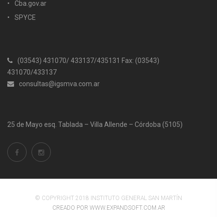
Cba.gov.ar
SPYCE
(03543) 431070/ 433137/435131 Fax: (03543)
431070/433137
consultas@igsmva.com.ar
25 de Mayo esq. Tablada – Villa Allende – Córdoba (5105)
© COPYRIGHT 2018 INSTITUTO GENERAL SAN MARTÍN
CREADO POR WWW.EXPANDSOFT.COM.AR