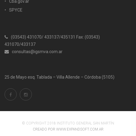
Cba.gov.ar
SPYCE
(03543) 431070/ 433137/435131 Fax: (03543)
431070/433137
consultas@igsmva.com.ar
25 de Mayo esq. Tablada – Villa Allende – Córdoba (5105)
© COPYRIGHT 2018 INSTITUTO GENERAL SAN MARTÍN
CREADO POR WWW.EXPANDSOFT.COM.AR