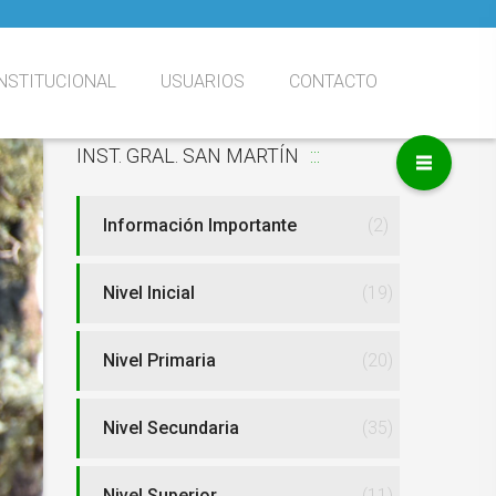
NSTITUCIONAL
USUARIOS
CONTACTO
INST. GRAL. SAN MARTÍN
o
nstitucional
uestra História
utoridades
cuerdos de
MATRÍCULA AÑO 2027
San Martín Virtual
onvivencia
Información Importante
(2)
Nivel Inicial
(19)
Nivel Primaria
(20)
Nivel Secundaria
(35)
Nivel Superior
(11)