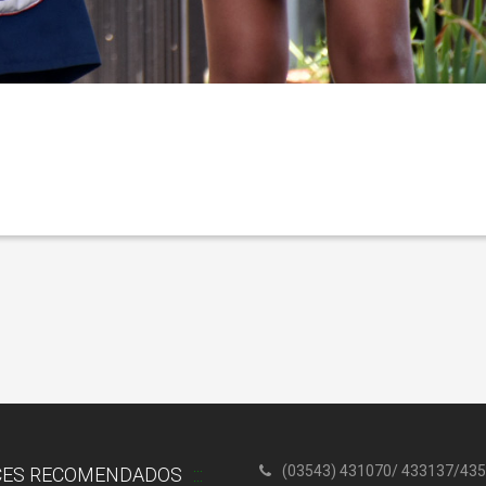
(03543) 431070/ 433137/435
CES RECOMENDADOS