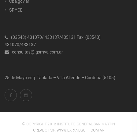
Cba.gov.ar
SPYCE
(03543) 431070/ 433137/435131 Fax: (03543)
431070/433137
consultas@igsmva.com.ar
25 de Mayo esq. Tablada – Villa Allende – Córdoba (5105)
© COPYRIGHT 2018 INSTITUTO GENERAL SAN MARTÍN
CREADO POR WWW.EXPANDSOFT.COM.AR