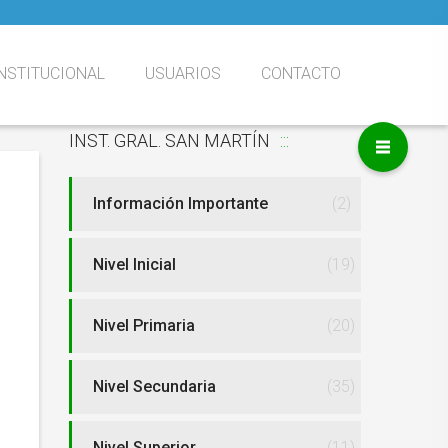
NSTITUCIONAL
USUARIOS
CONTACTO
INST. GRAL. SAN MARTÍN
o
nstitucional
uestra História
utoridades
cuerdos de
MATRÍCULA AÑO 2027
San Martín Virtual
onvivencia
Información Importante
(2)
Nivel Inicial
(19)
Nivel Primaria
(20)
Nivel Secundaria
(35)
Nivel Superior
(11)