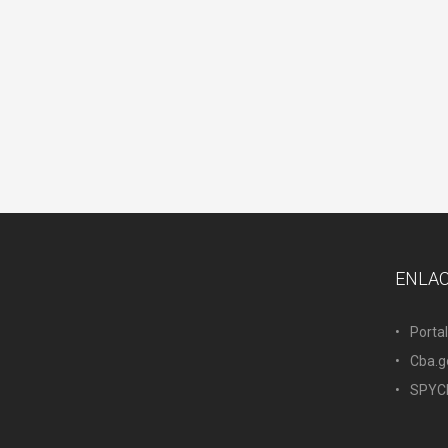
ENLA
Porta
Cba.g
SPYC