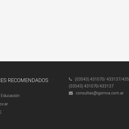
(03543) 431070/ 433137/435
CES RECOMENDADOS
(03543) 431070/433137
consultas@igsmva.com.ar
l Educación
ov.ar
E