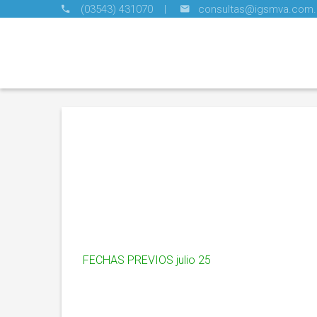
(03543) 431070 |
consultas@igsmva.com.
FECHAS PREVIOS julio 25