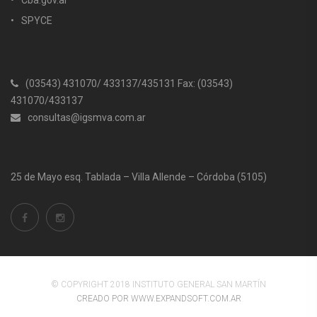
Cba.gov.ar
SPYCE
(03543) 431070/ 433137/435131 Fax: (03543)
431070/433137
consultas@igsmva.com.ar
25 de Mayo esq. Tablada – Villa Allende – Córdoba (5105)
© COPYRIGHT 2018 INSTITUTO GENERAL SAN MARTÍN
CREADO POR WWW.EXPANDSOFT.COM.AR