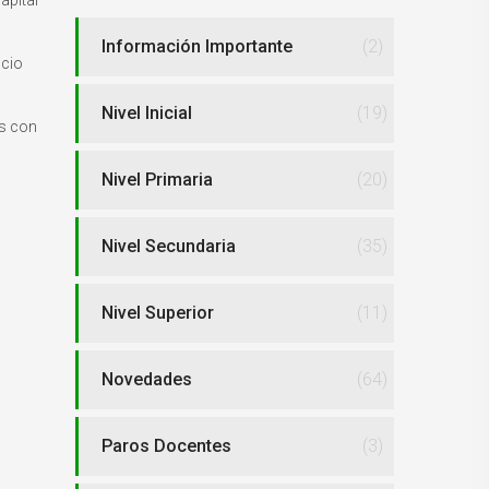
apital
Información Importante
(2)
icio
Nivel Inicial
(19)
os con
Nivel Primaria
(20)
Nivel Secundaria
(35)
Nivel Superior
(11)
Novedades
(64)
Paros Docentes
(3)