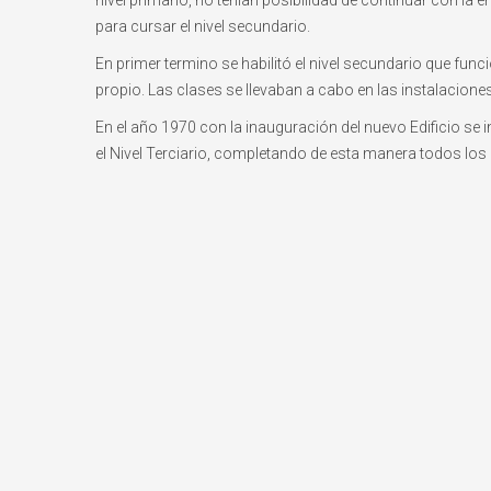
nivel primario, no tenían posibilidad de continuar con la 
para cursar el nivel secundario.
En primer termino se habilitó el nivel secundario que fu
propio. Las clases se llevaban a cabo en las instalaciones 
En el año 1970 con la inauguración del nuevo Edificio se 
el Nivel Terciario, completando de esta manera todos los