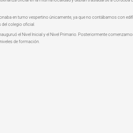
enseñanza oficial en la misma localidad y debían trasladarse a Córdoba c
ncionaba en turno vespertino únicamente, ya que no contábamos con edif
del colegio oficial.
inauguruó el Nivel Inicial y el Nivel Primario. Posteriormente comenzam
 niveles de formación.