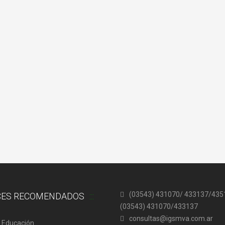
(03543) 431070/ 433137/4351
CES RECOMENDADOS
(03543) 431070/433137
consultas@igsmva.com.ar
l Educación