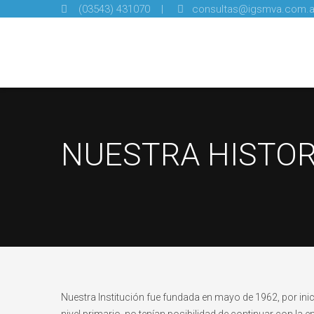
(03543) 431070 |
consultas@igsmva.com.a
NUESTRA HISTOR
Nuestra Institución fue fundada en mayo de 1962, por ini